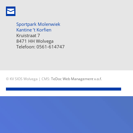
Sportpark Molenwiek
Kantine ’t Korfien
Kruistraat 7
8471 HH Wolvega
Telefoon: 0561-614747
© KV SIOS Wolvega | CMS:
TeDoc Web Management v.o.f.