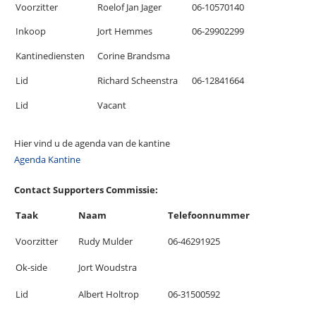
Voorzitter
Roelof Jan Jager
06-10570140
Inkoop
Jort Hemmes
06-29902299
Kantinediensten
Corine Brandsma
Lid
Richard Scheenstra
06-12841664
Lid
Vacant
Hier vind u de agenda van de kantine
Agenda Kantine
Contact Supporters Commissie:
Taak
Naam
Telefoonnummer
Voorzitter
Rudy Mulder
06-46291925
Ok-side
Jort Woudstra
Lid
Albert Holtrop
06-31500592