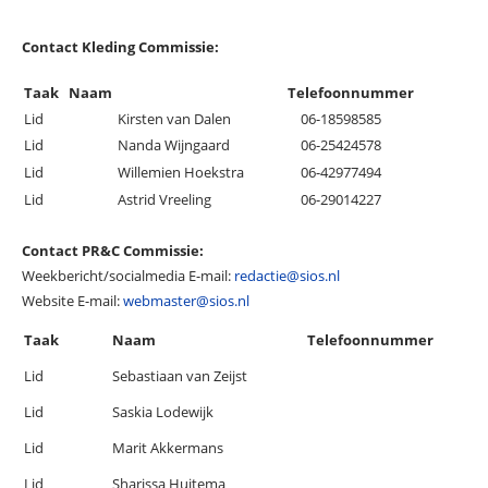
Contact Kleding Commissie:
Taak
Naam
Telefoonnummer
Lid
Kirsten van Dalen
06-18598585
Lid
Nanda Wijngaard
06-25424578
Lid
Willemien Hoekstra
06-42977494
Lid
Astrid Vreeling
06-29014227
Contact PR&C Commissie:
Weekbericht/socialmedia E-mail:
redactie@sios.nl
Website E-mail:
webmaster@sios.nl
Taak
Naam
Telefoonnummer
Lid
Sebastiaan van Zeijst
Lid
Saskia Lodewijk
Lid
Marit Akkermans
Lid
Sharissa Huitema