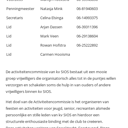
Penningmeester
Natasja Mink
06-81940603
Secretaris
Celina Elsinga
06-14993375
Lid
Arjan Dassen
06-39311396
Lid
Mark Veen
06-29138604
Lid
Rowan Hofstra
06-25222892
Lid
Carmen Hooisma
De activiteitencommissie van kv SIOS bestaat uit een mooie
groep vrijwilligers die organisatorisch alles tot in de puntjes willen
verzorgen en schakelen soms de hulp in van ouders of andere
vrijwilligers binnen kv SIOS.
Het doel van de Activiteitencommissie is het organiseren van
feesten en activiteiten voor jeugd, senior, recreanten alsmede
persoonlijke en stille leden van kv SIOS en hierdoor een
structurele enthousiaste binding met de club te creëeren.
Deze activiteiten variëren van Spooktocht, Feestavond, Bingo,