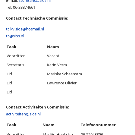
E-mail:
secretaris@sios.nl
Tel: 06-33374661
Contact Technische Commissie:
tc.kv.sios@hotmail.nl
tc@sios.nl
Taak
Naam
Voorzitter
Vacant
Secretaris
Karin Verra
Lid
Mariska Scheenstra
Lid
Lawrence Olivier
Lid
Contact Activiteiten Commissie:
activiteiten@sios.nl
Taak
Naam
Telefoonnummer
Voorzitter
Martijn Hoekstra
06-55943856