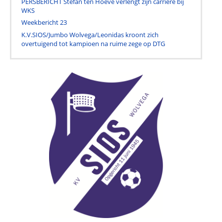
PERSBERICHT Stefan ten Hoeve verlengt zijn carrière bij
WKS
Weekbericht 23
K.V.SIOS/Jumbo Wolvega/Leonidas kroont zich
overtuigend tot kampioen na ruime zege op DTG