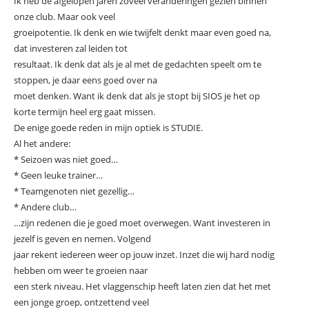
Ik heb de afgelopen jaren zoveel veranderingen gezien binnen
onze club. Maar ook veel
groeipotentie. Ik denk en wie twijfelt denkt maar even goed na,
dat investeren zal leiden tot
resultaat. Ik denk dat als je al met de gedachten speelt om te
stoppen, je daar eens goed over na
moet denken. Want ik denk dat als je stopt bij SIOS je het op
korte termijn heel erg gaat missen.
De enige goede reden in mijn optiek is STUDIE.
Al het andere:
* Seizoen was niet goed…
* Geen leuke trainer…
* Teamgenoten niet gezellig…
* Andere club…
…zijn redenen die je goed moet overwegen. Want investeren in
jezelf is geven en nemen. Volgend
jaar rekent iedereen weer op jouw inzet. Inzet die wij hard nodig
hebben om weer te groeien naar
een sterk niveau. Het vlaggenschip heeft laten zien dat het met
een jonge groep, ontzettend veel