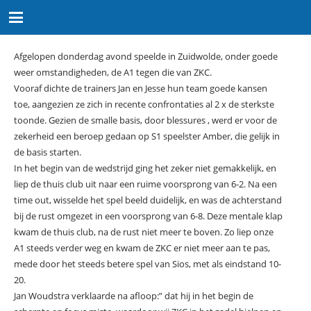
Afgelopen donderdag avond speelde in Zuidwolde, onder goede
weer omstandigheden, de A1 tegen die van ZKC.
Vooraf dichte de trainers Jan en Jesse hun team goede kansen
toe, aangezien ze zich in recente confrontaties al 2 x de sterkste
toonde. Gezien de smalle basis, door blessures , werd er voor de
zekerheid een beroep gedaan op S1 speelster Amber, die gelijk in
de basis starten.
In het begin van de wedstrijd ging het zeker niet gemakkelijk, en
liep de thuis club uit naar een ruime voorsprong van 6-2. Na een
time out, wisselde het spel beeld duidelijk, en was de achterstand
bij de rust omgezet in een voorsprong van 6-8. Deze mentale klap
kwam de thuis club, na de rust niet meer te boven. Zo liep onze
A1 steeds verder weg en kwam de ZKC er niet meer aan te pas,
mede door het steeds betere spel van Sios, met als eindstand 10-
20.
Jan Woudstra verklaarde na afloop:” dat hij in het begin de