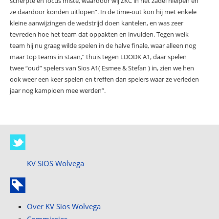
scherpte en focus miste, waardoor wij ZKC in het zadel hielpen en
ze daardoor konden uitlopen”. In de time-out kon hij met enkele
kleine aanwijzingen de wedstrijd doen kantelen, en was zeer
tevreden hoe het team dat oppakten en invulden. Tegen welk
team hij nu graag wilde spelen in de halve finale, waar alleen nog
maar top teams in staan,” thuis tegen LDODK A1, daar spelen
twee “oud” spelers van Sios A1( Esmee & Stefan ) in, zien we hen
ook weer een keer spelen en treffen dan spelers waar ze verleden
jaar nog kampioen mee werden”.
KV SIOS Wolvega
Over KV Sios Wolvega
Commissies