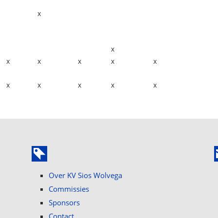
x
x
x
x
x
x
x
x
x
x
x
x
Over KV Sios Wolvega
Commissies
Sponsors
Contact