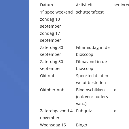
Datum
Activiteit
seniore
e
1
speelweekend
schuttersfeest
zondag 10
september
zondag 17
september
Zaterdag 30
Filmmiddag in de
september
bioscoop
Zaterdag 30
Filmavond in de
september
bioscoop
Okt nnb
Spooktocht laten
we uitbesteden
Oktober nnb
Bloemschikken
x
(ook voor ouders
van..)
Zaterdagavond 4
Pubquiz
x
november
Woensdag 15
Bingo