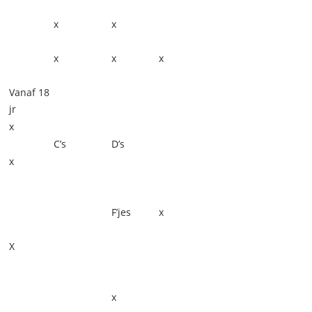
x
x
x
x
x
Vanaf 18
jr
x
C’s
D’s
x
F’jes
x
X
x