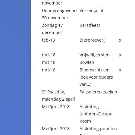
november
Donderdagavond
Vossenjacht
30 november
Zondag 17
Kerstfeest
december
feb-18
Bierproeverij
x
mrt-18
Vrijwilligersfeest
x
mrt-18
Bowlen
mrt-18
Bloemschikken
x
(ook voor ouders
van…)
e
2
Paasdag,
Paaseieren zoeken
maandag 2 april
Mei/juni 2018
Afsluiting
junioren-Escape
Room
Mei/juni 2018
Afsluiting pupillen-