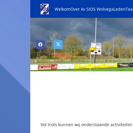
Welkom
Over kv SIOS Wolvega
Leden
Te
Vol trots kunnen wij onderstaande activiteite