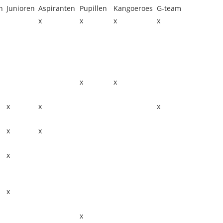
n
Junioren
Aspiranten
Pupillen
Kangoeroes
G-team
x
x
x
x
x
x
x
x
x
x
x
x
x
x