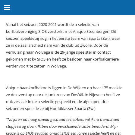
Vanaf het seizoen 2020-2021 wordt de a-selecite van
korfbalvereniging SIOS versterkt met Anique Steenbergen. Dit
seizoen speelde zij nog in het eerste team van Sparta (Zw.), waar
ze in de zaal afscheid nam van de club uit Zwolle. Door de
verhuizing naar Wolvega is de 29-jarige speelster in contact
gekomen met kv SIOS en heeft ze besloten haar korfbalcarrière
verder voort te zetten in Wolvega.
e
Anique haar korfbalroots liggen in De Wijk en op haar 17
maakte
ze de overstap naar de junioren van Dos’46. In Nijeveen heeft ze
ook zes jaar in de a-selectie gespeeld en de afgelopen drie
seizoenen speelde ze bij Hoofdklasser Sparta (Zw.)
“Na jaren op hoog niveau gespeeld te hebben, wil ik nu bewust een
stapje terug doen. Ik ben door verschillende clubs benaderd. Mijn
keuze is op SIOS gevallen omdat SIOS een jonge selectie heeft en het