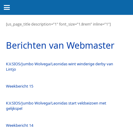
[us_page_title description=”1″ font_size=”1.8rem” inline=”1″]
Berichten van Webmaster
K.V.SIOS/Jumbo Wolvega/Leonidas wint winderige derby van
Lintjo
Weekbericht 15
K.V.SIOS/Jumbo Wolvega/Leonidas start veldseizoen met
gelijkspel
Weekbericht 14