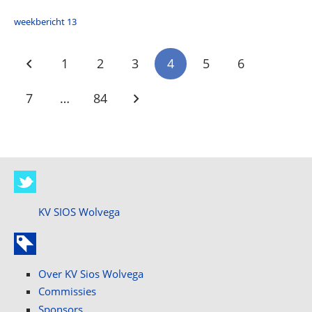
weekbericht 13
1
2
3
4
5
6
7
…
84
KV SIOS Wolvega
Over KV Sios Wolvega
Commissies
Sponsors