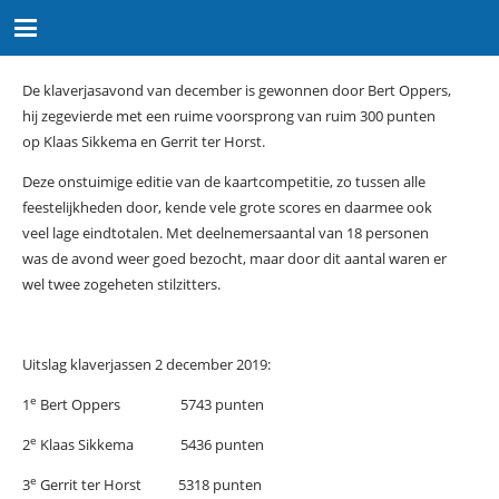
De klaverjasavond van december is gewonnen door Bert Oppers,
hij zegevierde met een ruime voorsprong van ruim 300 punten
op Klaas Sikkema en Gerrit ter Horst.
Deze onstuimige editie van de kaartcompetitie, zo tussen alle
feestelijkheden door, kende vele grote scores en daarmee ook
veel lage eindtotalen. Met deelnemersaantal van 18 personen
was de avond weer goed bezocht, maar door dit aantal waren er
wel twee zogeheten stilzitters.
Uitslag klaverjassen 2 december 2019:
e
1
Bert Oppers 5743 punten
e
2
Klaas Sikkema 5436 punten
e
3
Gerrit ter Horst 5318 punten