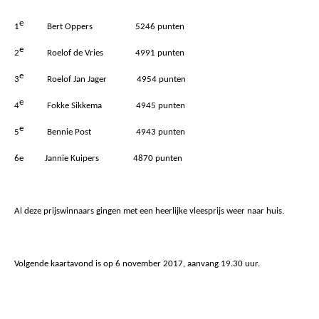
e
1
Bert Oppers 5246 punten
e
2
Roelof de Vries 4991 punten
e
3
Roelof Jan Jager 4954 punten
e
4
Fokke Sikkema 4945 punten
e
5
Bennie Post 4943 punten
6e Jannie Kuipers 4870 punten
Al deze prijswinnaars gingen met een heerlijke vleesprijs weer naar huis.
Volgende kaartavond is op 6 november 2017, aanvang 19.30 uur.