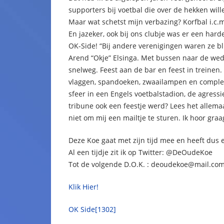
supporters bij voetbal die over de hekken wil
Maar wat schetst mijn verbazing? Korfbal i.c.
En jazeker, ook bij ons clubje was er een har
OK-Side! “Bij andere verenigingen waren ze bl
Arend “Okje” Elsinga. Met bussen naar de weds
snelweg. Feest aan de bar en feest in treinen.
vlaggen, spandoeken, zwaailampen en complet
sfeer in een Engels voetbalstadion, de agress
tribune ook een feestje werd? Lees het allema
niet om mij een mailtje te sturen. Ik hoor gra
Deze Koe gaat met zijn tijd mee en heeft du
Al een tijdje zit ik op Twitter: @DeOudeKoe
Tot de volgende D.O.K. : deoudekoe@mail.c
Klik Hier!
OK Side[1302]