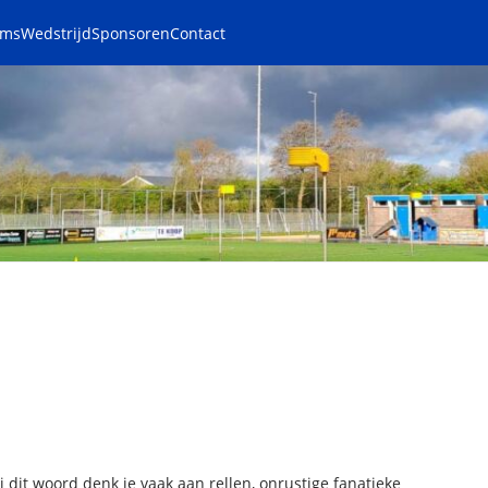
ams
Wedstrijd
Sponsoren
Contact
j dit woord denk je vaak aan rellen, onrustige fanatieke