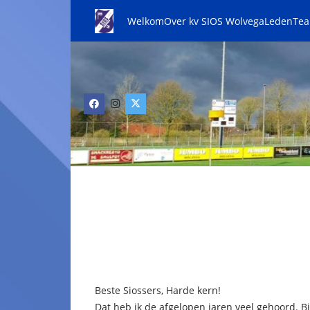
Welkom
Over kv SIOS Wolvega
Leden
Te
Beste Siossers, Harde kern!
Dat heb ik de afgelopen jaren veel gehoord. Bi