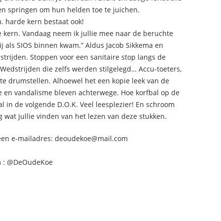
len springen om hun helden toe te juichen.
m. harde kern bestaat ook!
de kern. Vandaag neem ik jullie mee naar de beruchte
ij als SIOS binnen kwam.” Aldus Jacob Sikkema en
trijden. Stoppen voor een sanitaire stop langs de
 Wedstrijden die zelfs werden stilgelegd… Accu-toeters,
e drumstellen. Alhoewel het een kopie leek van de
ie en vandalisme bleven achterwege. Hoe korfbal op de
al in de volgende D.O.K. Veel leesplezier! En schroom
ag wat jullie vinden van het lezen van deze stukken.
s een e-mailadres: deoudekoe@mail.com
om : @DeOudeKoe