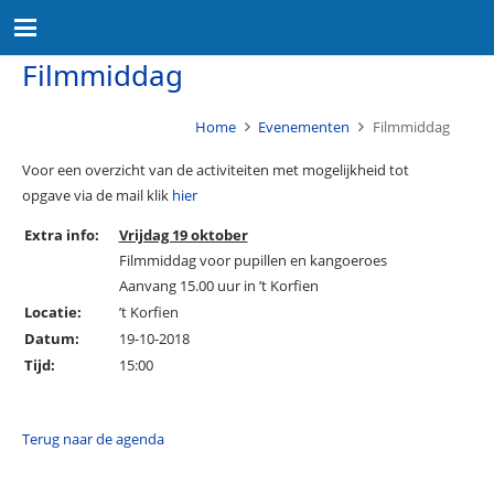
Filmmiddag
Home
Evenementen
Filmmiddag
Voor een overzicht van de activiteiten met mogelijkheid tot
opgave via de mail klik
hier
Extra info:
Vrijdag 19 oktober
Filmmiddag voor pupillen en kangoeroes
Aanvang 15.00 uur in ’t Korfien
Locatie:
’t Korfien
Datum:
19-10-2018
Tijd:
15:00
Terug naar de agenda