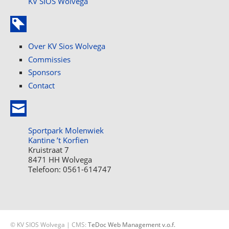
KV SIOS Wolvega
Over KV Sios Wolvega
Commissies
Sponsors
Contact
Sportpark Molenwiek
Kantine ’t Korfien
Kruistraat 7
8471 HH Wolvega
Telefoon: 0561-614747
© KV SIOS Wolvega | CMS:
TeDoc Web Management v.o.f.