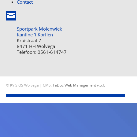
Contact
Sportpark Molenwiek
Kantine ’t Korfien
Kruistraat 7
8471 HH Wolvega
Telefoon: 0561-614747
© KV SIOS Wolvega | CMS:
TeDoc Web Management v.o.f.