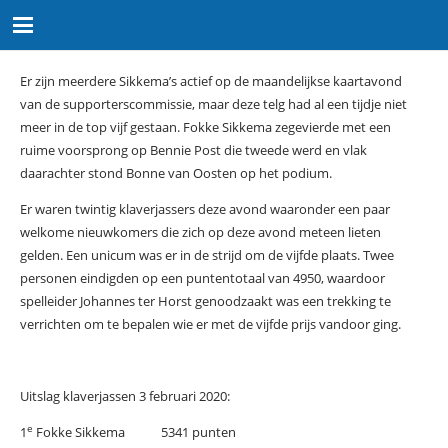
Er zijn meerdere Sikkema’s actief op de maandelijkse kaartavond
van de supporterscommissie, maar deze telg had al een tijdje niet
meer in de top vijf gestaan. Fokke Sikkema zegevierde met een
ruime voorsprong op Bennie Post die tweede werd en vlak
daarachter stond Bonne van Oosten op het podium.
Er waren twintig klaverjassers deze avond waaronder een paar
welkome nieuwkomers die zich op deze avond meteen lieten
gelden. Een unicum was er in de strijd om de vijfde plaats. Twee
personen eindigden op een puntentotaal van 4950, waardoor
spelleider Johannes ter Horst genoodzaakt was een trekking te
verrichten om te bepalen wie er met de vijfde prijs vandoor ging.
Uitslag klaverjassen 3 februari 2020:
e
1
Fokke Sikkema 5341 punten