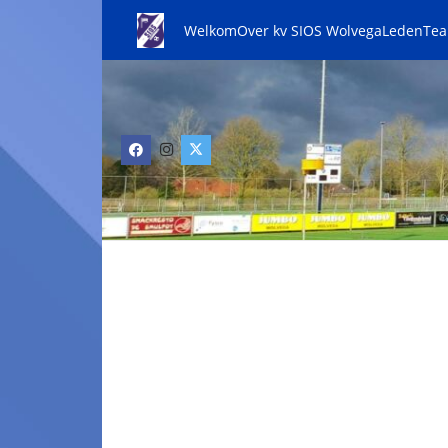
Welkom
Over kv SIOS Wolvega
Leden
Te