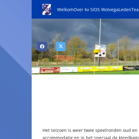
Welkom
Over kv SIOS Wolvega
Leden
Te
Het seizoen is weer twee speelronden oud en al
accommodatie en in het speciaal de kleedkam