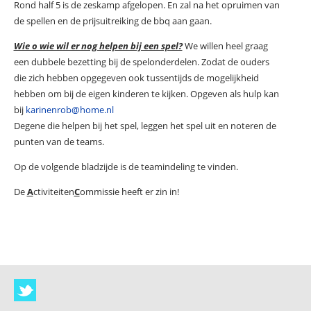
Rond half 5 is de zeskamp afgelopen. En zal na het opruimen van
de spellen en de prijsuitreiking de bbq aan gaan.
Wie o wie wil er nog helpen bij een spel?
We willen heel graag
een dubbele bezetting bij de spelonderdelen. Zodat de ouders
die zich hebben opgegeven ook tussentijds de mogelijkheid
hebben om bij de eigen kinderen te kijken. Opgeven als hulp kan
bij
karinenrob@home.nl
Degene die helpen bij het spel, leggen het spel uit en noteren de
punten van de teams.
Op de volgende bladzijde is de teamindeling te vinden.
De
A
ctiviteiten
C
ommissie heeft er zin in!