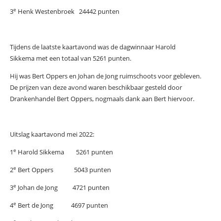
e
3
Henk Westenbroek 24442 punten
Tijdens de laatste kaartavond was de dagwinnaar Harold
Sikkema met een totaal van 5261 punten.
Hij was Bert Oppers en Johan de Jong ruimschoots voor gebleven.
De prijzen van deze avond waren beschikbaar gesteld door
Drankenhandel Bert Oppers, nogmaals dank aan Bert hiervoor.
Uitslag kaartavond mei 2022:
e
1
Harold Sikkema 5261 punten
e
2
Bert Oppers 5043 punten
e
3
Johan de Jong 4721 punten
e
4
Bert de Jong 4697 punten