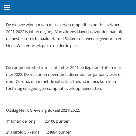
De nieuwe winnaar van de klaverjascompetitie voor het seizoen
2021-2022 is Johan de Jong. Van alle zes klaverjasavonden had hij
de beste scores behaald. Harold Sikkema is tweede geworden en
Henk Westenbroek pakte de derde plek.
De competitie startte in september 2021 en liep door tot en met
mei 2022. De maanden november, december en januari vielen uit
door Corona, maar met de extra kaartavond in mei, kon men
toch nog een gedegen competitieverloop neerzetten.
Uitslag Henk Greveling Bokaal 2021-2022.
e
1
Johan de Jong 25100 punten
e
2
Harold Sikkema 24884 punten