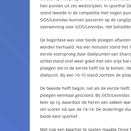
tien punten uit zes wedstrijden. In sporthal D
stond tweede in de competitie met negen punt
SIOS/Leonidas kunnen passeren op de ranglijst
overwinning voor SIOS/Leonidas. Het beloofd
De beginfase was voor beide ploegen aftasten
worden herhaald. Na vier minuten stond het 1-
eerste voorsprong door doelpunten van Shari
achterstand snel weer goed met een vrije bal 
ploegen om in de eerste helft los te komen. H
doelpunt. Bij een 10-10 stand zochten de plo
De tweede helft begon, net als de eerste hel
ploegen eenmaal gescoord. Bij SIOS/Leonidas
keer op rij, waardoor de heren van vakken wa
om scoren tot aan de 14-14. De onderlinge due
beide kant sportief.
Met nog een kwartier te spelen maakte Onne 