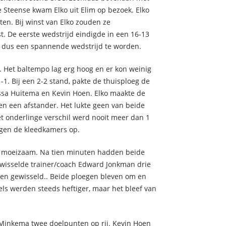
e Steense kwam Elko uit Elim op bezoek. Elko
en. Bij winst van Elko zouden ze
. De eerste wedstrijd eindigde in een 16-13
e dus een spannende wedstrijd te worden.
. Het baltempo lag erg hoog en er kon weinig
1. Bij een 2-2 stand, pakte de thuisploeg de
ssa Huitema en Kevin Hoen. Elko maakte de
en een afstander. Het lukte geen van beide
et onderlinge verschil werd nooit meer dan 1
egen de kleedkamers op.
ft, moeizaam. Na tien minuten hadden beide
 wisselde trainer/coach Edward Jonkman drie
ren gewisseld.. Beide ploegen bleven om en
ls werden steeds heftiger, maar het bleef van
Minkema twee doelpunten op rij. Kevin Hoen