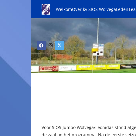
Welkom
Over kv SIOS Wolvega
Leden
Te
Voor SIOS Jumbo Wolvega/Leonidas stond afge
de zaal op het programma. Na de eerste seiz