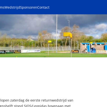
ams
Wedstrijd
Sponsoren
Contact
lopen zaterdag de eerste returnwedstrijd van
oenshelft stond SIOS/Leonidas bovenaan met