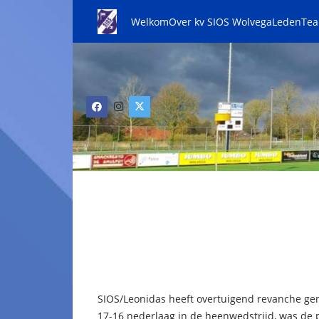
Welkom
Over kv SIOS Wolvega
Leden
Te
SIOS/Leonidas heeft overtuigend revanche g
17-16 nederlaag in de heenwedstrijd, was de 