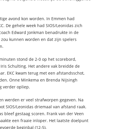
astige avond kon worden. In Emmen had
KC. De gehele week had SIOS/Leonidas zich
r/coach Edward Jonkman benadrukte in de
 zou kunnen worden en dat zijn spelers
n.
minuten stond de 2-0 op het scorebord,
ris Schulting. Het andere vak breidde de
kaar. EKC kwam terug met een afstandsschot,
uden. Onne Minkema en Brenda Nijsingh
g verder opliep.
en werden er veel strafworpen gegeven. Na
oot SIOS/Leonidas driemaal van afstand raak.
as bleef gestaag scoren. Frank van der Veen
akte een fraaie inloper. Het laatste doelpunt
evoerde beginbal (12-5).