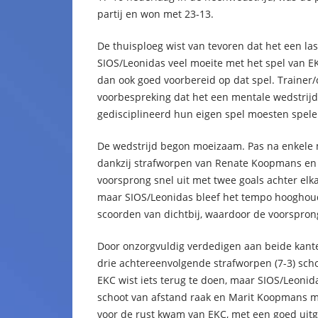
partij en won met 23-13.
De thuisploeg wist van tevoren dat het een l
SIOS/Leonidas veel moeite met het spel van E
dan ook goed voorbereid op dat spel. Traine
voorbespreking dat het een mentale wedstrijd
gedisciplineerd hun eigen spel moesten spele
De wedstrijd begon moeizaam. Pas na enkele 
dankzij strafworpen van Renate Koopmans en I
voorsprong snel uit met twee goals achter el
maar SIOS/Leonidas bleef het tempo hoogho
scoorden van dichtbij, waardoor de voorspron
Door onzorgvuldig verdedigen aan beide kant
drie achtereenvolgende strafworpen (7-3) sch
EKC wist iets terug te doen, maar SIOS/Leonid
schoot van afstand raak en Marit Koopmans ma
voor de rust kwam van EKC, met een goed uitg