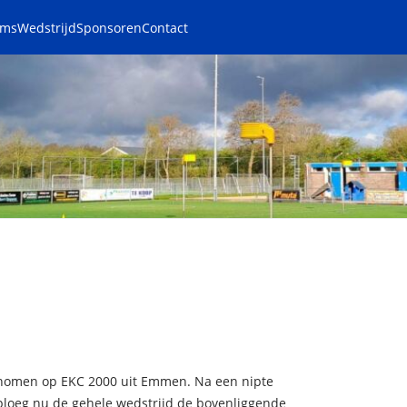
ams
Wedstrijd
Sponsoren
Contact
enomen op EKC 2000 uit Emmen. Na een nipte
ploeg nu de gehele wedstrijd de bovenliggende