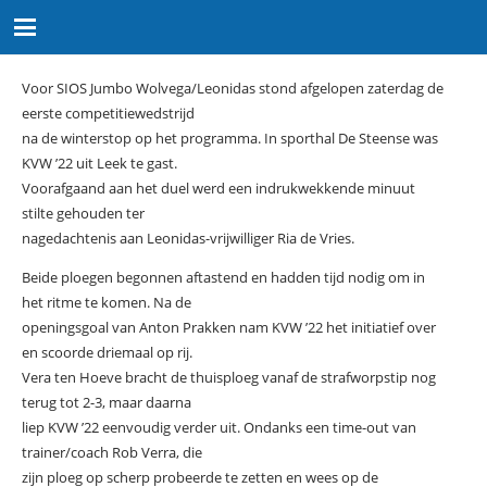
Voor SIOS Jumbo Wolvega/Leonidas stond afgelopen zaterdag de
eerste competitiewedstrijd
na de winterstop op het programma. In sporthal De Steense was
KVW ’22 uit Leek te gast.
Voorafgaand aan het duel werd een indrukwekkende minuut
stilte gehouden ter
nagedachtenis aan Leonidas-vrijwilliger Ria de Vries.
Beide ploegen begonnen aftastend en hadden tijd nodig om in
het ritme te komen. Na de
openingsgoal van Anton Prakken nam KVW ’22 het initiatief over
en scoorde driemaal op rij.
Vera ten Hoeve bracht de thuisploeg vanaf de strafworpstip nog
terug tot 2-3, maar daarna
liep KVW ’22 eenvoudig verder uit. Ondanks een time-out van
trainer/coach Rob Verra, die
zijn ploeg op scherp probeerde te zetten en wees op de