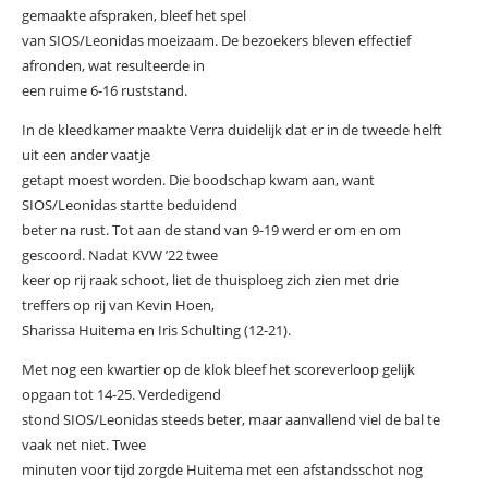
gemaakte afspraken, bleef het spel
van SIOS/Leonidas moeizaam. De bezoekers bleven effectief
afronden, wat resulteerde in
een ruime 6-16 ruststand.
In de kleedkamer maakte Verra duidelijk dat er in de tweede helft
uit een ander vaatje
getapt moest worden. Die boodschap kwam aan, want
SIOS/Leonidas startte beduidend
beter na rust. Tot aan de stand van 9-19 werd er om en om
gescoord. Nadat KVW ’22 twee
keer op rij raak schoot, liet de thuisploeg zich zien met drie
treffers op rij van Kevin Hoen,
Sharissa Huitema en Iris Schulting (12-21).
Met nog een kwartier op de klok bleef het scoreverloop gelijk
opgaan tot 14-25. Verdedigend
stond SIOS/Leonidas steeds beter, maar aanvallend viel de bal te
vaak net niet. Twee
minuten voor tijd zorgde Huitema met een afstandsschot nog