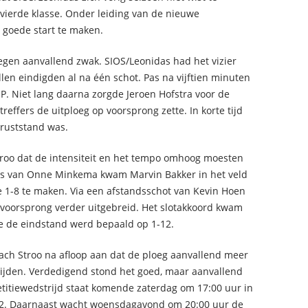
 vierde klasse. Onder leiding van de nieuwe
 goede start te maken.
gen aanvallend zwak. SIOS/Leonidas had het vizier
llen eindigden al na één schot. Pas na vijftien minuten
OP. Niet lang daarna zorgde Jeroen Hofstra voor de
ffers de uitploeg op voorsprong zette. In korte tijd
 ruststand was.
troo dat de intensiteit en het tempo omhoog moesten
ns van Onne Minkema kwam Marvin Bakker in het veld
de 1-8 te maken. Via een afstandsschot van Kevin Hoen
voorsprong verder uitgebreid. Het slotakkoord kwam
 de eindstand werd bepaald op 1-12.
coach Stroo na afloop aan dat de ploeg aanvallend meer
ijden. Verdedigend stond het goed, maar aanvallend
titiewedstrijd staat komende zaterdag om 17:00 uur in
2. Daarnaast wacht woensdagavond om 20:00 uur de