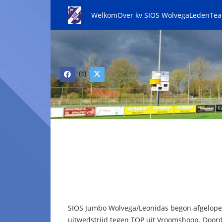
Welkom
Over kv SIOS Wolvega
Leden
Te
SIOS Jumbo Wolvega/Leonidas begon afgelope
uitwedstrijd tegen TOP uit Vroomshoop. Doorda