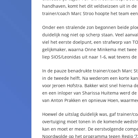
handhaven, komt het dit veldseizoen uit in de
trainer/coach Marc Stroo hoopte het team een
Onder een stralende zon begonnen beide ploe
duidelijk nog niet op scherp staan. Veel aanva
viel het eerste doelpunt, een strafworp van T
gelijkmaker, waarna Onne Minkema met twee tre
liep SIOS/Leonidas uit naar 1-6, wat tevens de
In de pauze benadrukte trainer/coach Marc S
in de tweede helft. Na wederom een korte ka
voor Jeroen Hofstra. Bakker wist snel hierna 
en een inloper van Sharissa Huitema werd de 
van Anton Prakken en opnieuw Hoen, waarmee
Hoewel de uitslag duidelijk was, gaf trainer/
overtuiging moet tonen in de komende wedstr
kan en moet er meer. De eerstvolgende compe
Noordwolde op het programma tegen Regio ’7