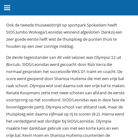
Ook de tweede thuiswedstrijd op sportpark Spokedam heeft
SIOS Jumbo Wolvega/Leonidas winnend afgesloten. Dankzij een
zeer goede eerste helft wist de thuisploeg de punten thuis te
houden op een zeer zonnige middag.
De derde tegenstander van dit veld seizoen was Olympia ’22 uit
Borculo. SIOS/Leonidas werd gecoacht door Rob Verra die
normaal gesproken het succesvolle WKS D1 traint en coacht. De
score werd geopend door Sharissa Huitema die met een vrije bal
raak schoot. Olympia wist snel daarna ook een vrije bal te maken.
Renate Koopmans zette met twee schoten van afstand de eerste
voorsprong op het scorebord. SIOS/Leonidas was in deze fase de
bovenliggende partij. Olympia schoot van afstand raak, maar de
thuisploeg wist daarna vijfmaal op rij te scoren (8-2). Hierna werd
het verdedigend wat slordiger bij SIOS/Leonidas. Olympia
maakte hier dankbaar gebruik van met een korte kans en een
vrije bal. Kevin Hoen en Sharissa Huitema counterden de