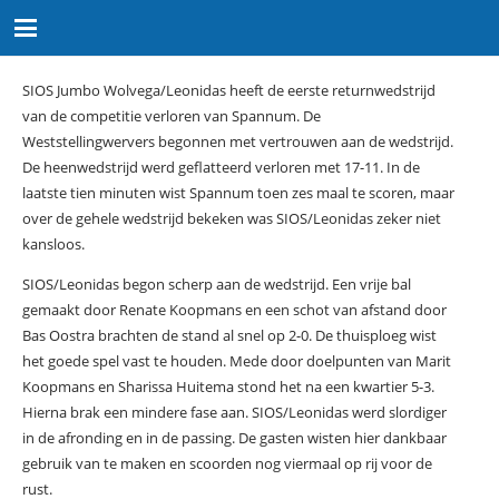
SIOS Jumbo Wolvega/Leonidas heeft de eerste returnwedstrijd
van de competitie verloren van Spannum. De
Weststellingwervers begonnen met vertrouwen aan de wedstrijd.
De heenwedstrijd werd geflatteerd verloren met 17-11. In de
laatste tien minuten wist Spannum toen zes maal te scoren, maar
over de gehele wedstrijd bekeken was SIOS/Leonidas zeker niet
kansloos.
SIOS/Leonidas begon scherp aan de wedstrijd. Een vrije bal
gemaakt door Renate Koopmans en een schot van afstand door
Bas Oostra brachten de stand al snel op 2-0. De thuisploeg wist
het goede spel vast te houden. Mede door doelpunten van Marit
Koopmans en Sharissa Huitema stond het na een kwartier 5-3.
Hierna brak een mindere fase aan. SIOS/Leonidas werd slordiger
in de afronding en in de passing. De gasten wisten hier dankbaar
gebruik van te maken en scoorden nog viermaal op rij voor de
rust.