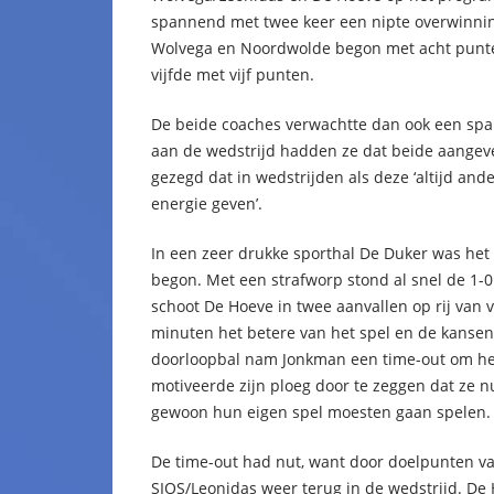
spannend met twee keer een nipte overwinnin
Wolvega en Noordwolde begon met acht punten
vijfde met vijf punten.
De beide coaches verwachtte dan ook een span
aan de wedstrijd hadden ze dat beide aange
gezegd dat in wedstrijden als deze ‘altijd and
energie geven’.
In een zeer drukke sporthal De Duker was het 
begon. Met een strafworp stond al snel de 1-
schoot De Hoeve in twee aanvallen op rij van 
minuten het betere van het spel en de kanse
doorloopbal nam Jonkman een time-out om h
motiveerde zijn ploeg door te zeggen dat ze 
gewoon hun eigen spel moesten gaan spelen.
De time-out had nut, want door doelpunten va
SIOS/Leonidas weer terug in de wedstrijd. De