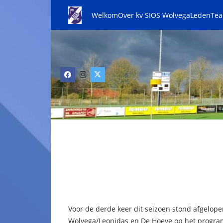
Welkom
Over kv SIOS Wolvega
Leden
Te
Voor de derde keer dit seizoen stond afgelop
Wolvega/Leonidas en De Hoeve op het progra