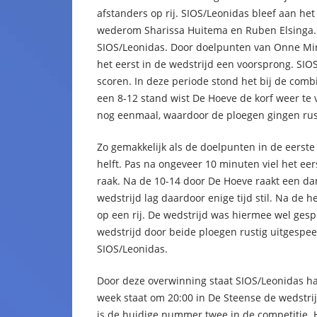
afstanders op rij. SIOS/Leonidas bleef aan he
wederom Sharissa Huitema en Ruben Elsinga. V
SIOS/Leonidas. Door doelpunten van Onne Mi
het eerst in de wedstrijd een voorsprong. SIOS/
scoren. In deze periode stond het bij de combi
een 8-12 stand wist De Hoeve de korf weer te 
nog eenmaal, waardoor de ploegen gingen rust
Zo gemakkelijk als de doelpunten in de eerste h
helft. Pas na ongeveer 10 minuten viel het ee
raak. Na de 10-14 door De Hoeve raakt een d
wedstrijd lag daardoor enige tijd stil. Na de 
op een rij. De wedstrijd was hiermee wel gesp
wedstrijd door beide ploegen rustig uitgespeel
SIOS/Leonidas.
Door deze overwinning staat SIOS/Leonidas h
week staat om 20:00 in De Steense de wedstrij
is de huidige nummer twee in de competitie. 