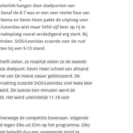
t elastiek hangen door doelpunten van
anaf de 8-7 was er een zeer sterke fase van
nkema en Kevin Hoen pakte de uitploeg voor
Leonidas wist maar liefst vijf keer op rij te
natieploeg vooral verdedigend erg sterk. Bij
vinden. SIOS/Leonidas scoorde voor de rust
en bij een 9-13 stand.
elft vielen, zo moeilijk vielen ze de tweede
rste doelpunt. Kevin Hoen schoot van afstand
ame van De Hoeve zwaar geblesseerd. De
hervatting scoorde SIOS/Leonidas snel twee keer
eeld. De laatste tien minuten werd de
d. Het werd uiteindelijk 11-18 voor
alverwege de competitie bovenaan. Volgende
d tegen Elko uit Elim op het programma. Elko
Het beloofd dus een spannende strijd te