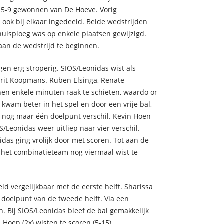
15-9 gewonnen van De Hoeve. Vorig
ook bij elkaar ingedeeld. Beide wedstrijden
uisploeg was op enkele plaatsen gewijzigd.
aan de wedstrijd te beginnen.
egen erg stroperig. SIOS/Leonidas wist als
arit Koopmans. Ruben Elsinga, Renate
en enkele minuten raak te schieten, waardo or
kwam beter in het spel en door een vrije bal,
el nog maar één doelpunt verschil. Kevin Hoen
Leonidas weer uitliep naar vier verschil.
das ging vrolijk door met scoren. Tot aan de
l het combinatieteam nog viermaal wist te
ld vergelijkbaar met de eerste helft. Sharissa
doelpunt van de tweede helft. Via een
n. Bij SIOS/Leonidas bleef de bal gemakkelijk
oen (2x) wisten te scoren (5-15).