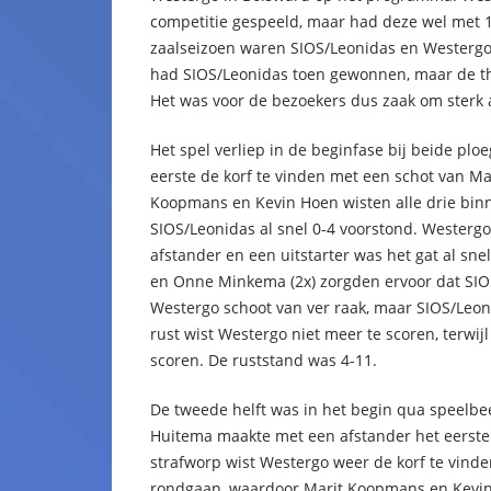
competitie gespeeld, maar had deze wel met 
zaalseizoen waren SIOS/Leonidas en Westergo 
had SIOS/Leonidas toen gewonnen, maar de th
Het was voor de bezoekers dus zaak om sterk 
Het spel verliep in de beginfase bij beide plo
eerste de korf te vinden met een schot van M
Koopmans en Kevin Hoen wisten alle drie binn
SIOS/Leonidas al snel 0-4 voorstond. Westergo 
afstander en een uitstarter was het gat al sn
en Onne Minkema (2x) zorgden ervoor dat SIOS/
Westergo schoot van ver raak, maar SIOS/Leoni
rust wist Westergo niet meer te scoren, terwij
scoren. De ruststand was 4-11.
De tweede helft was in het begin qua speelbee
Huitema maakte met een afstander het eerste 
strafworp wist Westergo weer de korf te vinde
rondgaan, waardoor Marit Koopmans en Kevin H