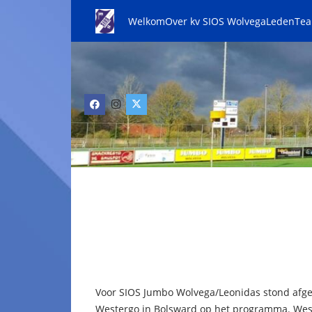
Welkom
Over kv SIOS Wolvega
Leden
Te
Voor SIOS Jumbo Wolvega/Leonidas stond afge
Westergo in Bolsward op het programma. Wes