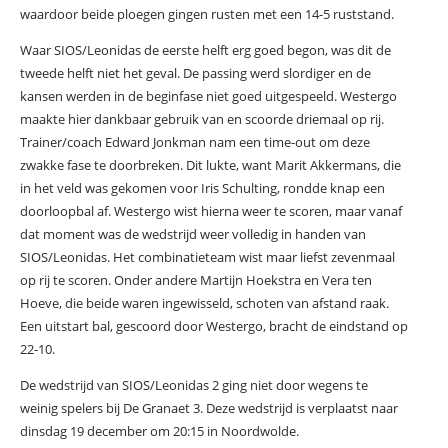
waardoor beide ploegen gingen rusten met een 14-5 ruststand.
Waar SIOS/Leonidas de eerste helft erg goed begon, was dit de
tweede helft niet het geval. De passing werd slordiger en de
kansen werden in de beginfase niet goed uitgespeeld. Westergo
maakte hier dankbaar gebruik van en scoorde driemaal op rij.
Trainer/coach Edward Jonkman nam een time-out om deze
zwakke fase te doorbreken. Dit lukte, want Marit Akkermans, die
in het veld was gekomen voor Iris Schulting, rondde knap een
doorloopbal af. Westergo wist hierna weer te scoren, maar vanaf
dat moment was de wedstrijd weer volledig in handen van
SIOS/Leonidas. Het combinatieteam wist maar liefst zevenmaal
op rij te scoren. Onder andere Martijn Hoekstra en Vera ten
Hoeve, die beide waren ingewisseld, schoten van afstand raak.
Een uitstart bal, gescoord door Westergo, bracht de eindstand op
22-10.
De wedstrijd van SIOS/Leonidas 2 ging niet door wegens te
weinig spelers bij De Granaet 3. Deze wedstrijd is verplaatst naar
dinsdag 19 december om 20:15 in Noordwolde.