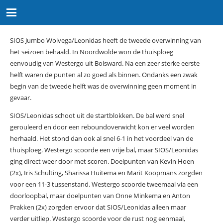
SIOS Jumbo Wolvega/Leonidas heeft de tweede overwinning van
het seizoen behaald. In Noordwolde won de thuisploeg
eenvoudig van Westergo uit Bolsward. Na een zeer sterke eerste
helft waren de punten al zo goed als binnen. Ondanks een zwak
begin van de tweede helft was de overwinning geen moment in
gevaar.
SIOS/Leonidas schoot uit de startblokken. De bal werd snel
gerouleerd en door een reboundoverwicht kon er veel worden
herhaald. Het stond dan ook al snel 6-1 in het voordeel van de
thuisploeg. Westergo scoorde een vrije bal, maar SIOS/Leonidas
ging direct weer door met scoren. Doelpunten van Kevin Hoen
(2x), Iris Schulting, Sharissa Huitema en Marit Koopmans zorgden
voor een 11-3 tussenstand. Westergo scoorde tweemaal via een
doorloopbal, maar doelpunten van Onne Minkema en Anton
Prakken (2x) zorgden ervoor dat SIOS/Leonidas alleen maar
verder uitliep. Westergo scoorde voor de rust nog eenmaal,