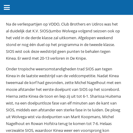
Na de verliespartijen op VDDO, Club Brothers en Udiros was het
al duidelijk dat K.V. SIOS/Jumbo Wolvega volgend seizoen ook op
het veld in de derde klasse zal uitkomen. Afgelopen weekend
stond er nog één duel op het programma in de tweede klasse.
SIOS wist ook deze wedstrijd geen punten te behalen tegen
Kinea. Er werd met 20-13 verloren in De Knipe.
Onder tropische weersomstandigheden trad SIOS aan tegen
Kinea in de laatste wedstrijd van de veldcompetitie. Nadat Kinea
tweemaal de korf had gevonden, zette Michel Nagelhout met een
mooie afstander het eerste doelpunt van SIOS op het scorebord.
Hierna zette Kinea de toon en liep zij uit tot 6-1. Sharissa Huitema
wist, na een doelpuntloze fase van elf minuten aan de kant van
SIOS, middels een afstander een sterke fase in te luiden. De ploeg
uit Wolvega wist via doelpunten van Marit Koopmans, Michel
Nagelhout en Rowan Hofstra terug te komen tot 7-6. Helaas
verzwakte SIOS, waardoor Kinea weer een voorsprong kon