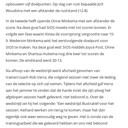
opbouwen vijf doelpunten. Op slag van rust bepaalde Jort
Woudstra met een afstander de ruststand (12-8).
In de tweede helft opende Onne Minkema met een afstander de
score. Na deze goal had SIOS moeite met tot scoren komen. Er
volgde een fase waarin Kinea de voorsprong vergrootte naar 15-
9. Wederom Minkema wist het eerstvolgende doelpunt voor
SIOS te maken. Na deze goal wist SIOS middels Joyce Post, Onne
Minkema en Sharissa Huitema nog drie keer tot scoren de
komen. De eindstand werd 20-13.
Na afloop van de wedstrijd werd afscheid genomen van
trainer/coach Rob Verra, die volgend seizoen niet meer de leiding
van de selectie op zich zal nemen. Tijdens het afscheid gaf Verra
aan het jammer te vinden dat de harde inzet die zijn ploeg het
afgelopen seizoen heeft geleverd, niet beloond is. Over de
wedstrijd zei hij het volgende: “Een wedstrijd illustratief voor het
seizoen. Keihard werken om terug te komen, maar het dan
eigenlijk ook weer eenvoudig weg te geven. Het is zonde van de
trainingsarbeid die we geleverd hebben en ons niet beloond