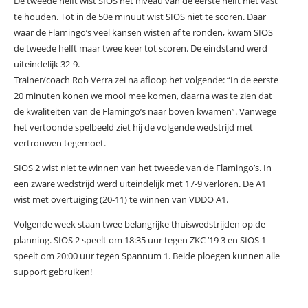
De tweede helft wist SIOS het niveau van de eerste helft niet vast
te houden. Tot in de 50e minuut wist SIOS niet te scoren. Daar
waar de Flamingo’s veel kansen wisten af te ronden, kwam SIOS
de tweede helft maar twee keer tot scoren. De eindstand werd
uiteindelijk 32-9.
Trainer/coach Rob Verra zei na afloop het volgende: “In de eerste
20 minuten konen we mooi mee komen, daarna was te zien dat
de kwaliteiten van de Flamingo’s naar boven kwamen”. Vanwege
het vertoonde spelbeeld ziet hij de volgende wedstrijd met
vertrouwen tegemoet.
SIOS 2 wist niet te winnen van het tweede van de Flamingo’s. In
een zware wedstrijd werd uiteindelijk met 17-9 verloren. De A1
wist met overtuiging (20-11) te winnen van VDDO A1.
Volgende week staan twee belangrijke thuiswedstrijden op de
planning. SIOS 2 speelt om 18:35 uur tegen ZKC ’19 3 en SIOS 1
speelt om 20:00 uur tegen Spannum 1. Beide ploegen kunnen alle
support gebruiken!