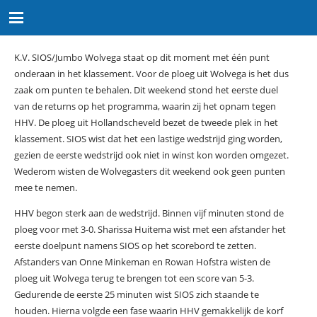
K.V. SIOS/Jumbo Wolvega staat op dit moment met één punt
onderaan in het klassement. Voor de ploeg uit Wolvega is het dus
zaak om punten te behalen. Dit weekend stond het eerste duel
van de returns op het programma, waarin zij het opnam tegen
HHV. De ploeg uit Hollandscheveld bezet de tweede plek in het
klassement. SIOS wist dat het een lastige wedstrijd ging worden,
gezien de eerste wedstrijd ook niet in winst kon worden omgezet.
Wederom wisten de Wolvegasters dit weekend ook geen punten
mee te nemen.
HHV begon sterk aan de wedstrijd. Binnen vijf minuten stond de
ploeg voor met 3-0. Sharissa Huitema wist met een afstander het
eerste doelpunt namens SIOS op het scorebord te zetten.
Afstanders van Onne Minkeman en Rowan Hofstra wisten de
ploeg uit Wolvega terug te brengen tot een score van 5-3.
Gedurende de eerste 25 minuten wist SIOS zich staande te
houden. Hierna volgde een fase waarin HHV gemakkelijk de korf