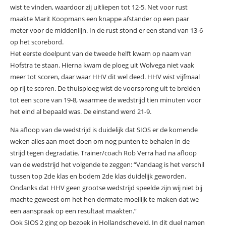
wist te vinden, waardoor zij uitliepen tot 12-5. Net voor rust
maakte Marit Koopmans een knappe afstander op een paar
meter voor de middenlijn. In de rust stond er een stand van 13-6
op het scorebord.
Het eerste doelpunt van de tweede helft kwam op naam van
Hofstra te staan. Hierna kwam de ploeg uit Wolvega niet vaak
meer tot scoren, daar waar HHV dit wel deed. HHV wist vijfmaal
op rij te scoren. De thuisploeg wist de voorsprong uit te breiden
tot een score van 19-8, waarmee de wedstrijd tien minuten voor
het eind al bepaald was. De einstand werd 21-9.
Na afloop van de wedstrijd is duidelijk dat SIOS er de komende
weken alles aan moet doen om nog punten te behalen in de
strijd tegen degradatie. Trainer/coach Rob Verra had na afloop
van de wedstrijd het volgende te zeggen: “Vandaag is het verschil
tussen top 2de klas en bodem 2de klas duidelijk geworden.
Ondanks dat HHV geen grootse wedstrijd speelde zijn wij niet bij
machte geweest om het hen dermate moeilijk te maken dat we
een aanspraak op een resultaat maakten.”
Ook SIOS 2 ging op bezoek in Hollandscheveld. In dit duel namen