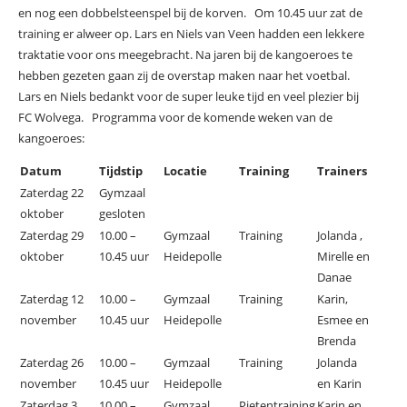
en nog een dobbelsteenspel bij de korven. Om 10.45 uur zat de
training er alweer op. Lars en Niels van Veen hadden een lekkere
traktatie voor ons meegebracht. Na jaren bij de kangoeroes te
hebben gezeten gaan zij de overstap maken naar het voetbal.
Lars en Niels bedankt voor de super leuke tijd en veel plezier bij
FC Wolvega. Programma voor de komende weken van de
kangoeroes:
Datum
Tijdstip
Locatie
Training
Trainers
Zaterdag 22
Gymzaal
oktober
gesloten
Zaterdag 29
10.00 –
Gymzaal
Training
Jolanda ,
oktober
10.45 uur
Heidepolle
Mirelle en
Danae
Zaterdag 12
10.00 –
Gymzaal
Training
Karin,
november
10.45 uur
Heidepolle
Esmee en
Brenda
Zaterdag 26
10.00 –
Gymzaal
Training
Jolanda
november
10.45 uur
Heidepolle
en Karin
Zaterdag 3
10.00 –
Gymzaal
Pietentraining
Karin en