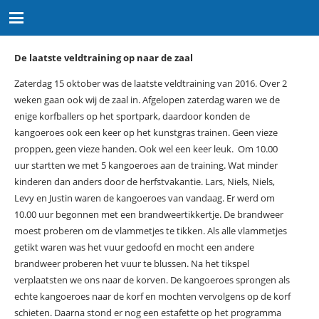
De laatste veldtraining op naar de zaal
Zaterdag 15 oktober was de laatste veldtraining van 2016. Over 2
weken gaan ook wij de zaal in. Afgelopen zaterdag waren we de
enige korfballers op het sportpark, daardoor konden de
kangoeroes ook een keer op het kunstgras trainen. Geen vieze
proppen, geen vieze handen. Ook wel een keer leuk. Om 10.00
uur startten we met 5 kangoeroes aan de training. Wat minder
kinderen dan anders door de herfstvakantie. Lars, Niels, Niels,
Levy en Justin waren de kangoeroes van vandaag. Er werd om
10.00 uur begonnen met een brandweertikkertje. De brandweer
moest proberen om de vlammetjes te tikken. Als alle vlammetjes
getikt waren was het vuur gedoofd en mocht een andere
brandweer proberen het vuur te blussen. Na het tikspel
verplaatsten we ons naar de korven. De kangoeroes sprongen als
echte kangoeroes naar de korf en mochten vervolgens op de korf
schieten. Daarna stond er nog een estafette op het programma