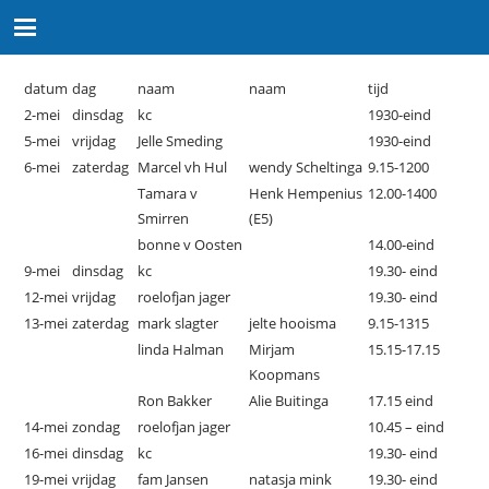
datum
dag
naam
naam
tijd
2-mei
dinsdag
kc
1930-eind
5-mei
vrijdag
Jelle Smeding
1930-eind
6-mei
zaterdag
Marcel vh Hul
wendy Scheltinga
9.15-1200
Tamara v
Henk Hempenius
12.00-1400
Smirren
(E5)
bonne v Oosten
14.00-eind
9-mei
dinsdag
kc
19.30- eind
12-mei
vrijdag
roelofjan jager
19.30- eind
13-mei
zaterdag
mark slagter
jelte hooisma
9.15-1315
linda Halman
Mirjam
15.15-17.15
Koopmans
Ron Bakker
Alie Buitinga
17.15 eind
14-mei
zondag
roelofjan jager
10.45 – eind
16-mei
dinsdag
kc
19.30- eind
19-mei
vrijdag
fam Jansen
natasja mink
19.30- eind