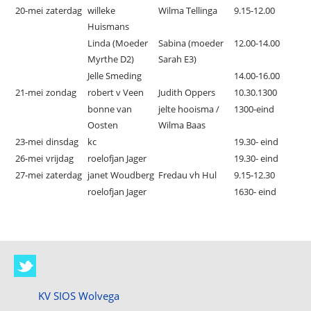
20-mei
zaterdag
willeke
Wilma Tellinga
9.15-12.00
Huismans
Linda (Moeder
Sabina (moeder
12.00-14.00
Myrthe D2)
Sarah E3)
Jelle Smeding
14.00-16.00
21-mei
zondag
robert v Veen
Judith Oppers
10.30.1300
bonne van
jelte hooisma /
1300-eind
Oosten
Wilma Baas
23-mei
dinsdag
kc
19.30- eind
26-mei
vrijdag
roelofjan Jager
19.30- eind
27-mei
zaterdag
janet Woudberg
Fredau vh Hul
9.15-12.30
roelofjan Jager
1630- eind
KV SIOS Wolvega