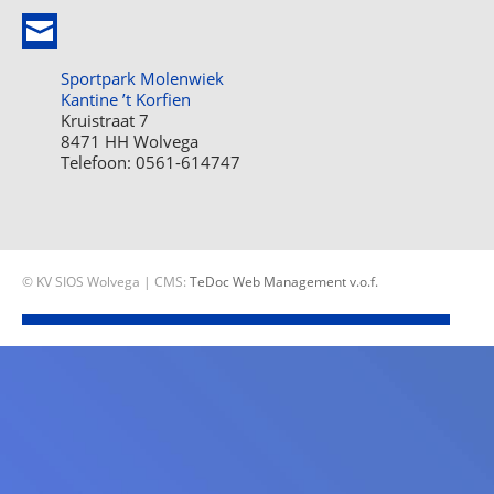
Sportpark Molenwiek
Kantine ’t Korfien
Kruistraat 7
8471 HH Wolvega
Telefoon: 0561-614747
© KV SIOS Wolvega | CMS:
TeDoc Web Management v.o.f.