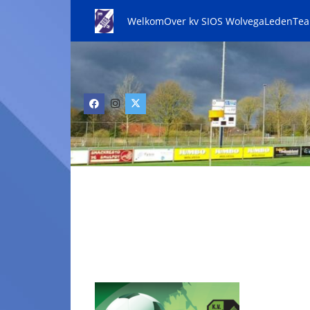
Welkom
Over kv SIOS Wolvega
Leden
Te