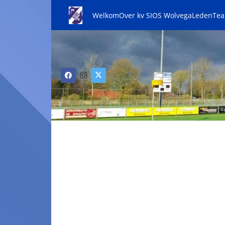
Welkom
Over kv SIOS Wolvega
Leden
Te