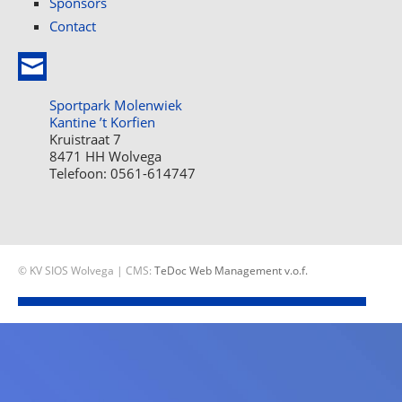
Sponsors
Contact
Sportpark Molenwiek
Kantine ’t Korfien
Kruistraat 7
8471 HH Wolvega
Telefoon: 0561-614747
© KV SIOS Wolvega | CMS:
TeDoc Web Management v.o.f.