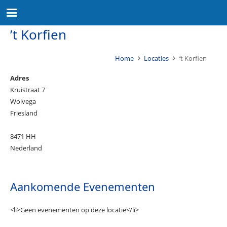
’t Korfien
Home
Locaties
’t Korfien
Adres
Kruistraat 7
Wolvega
Friesland
8471 HH
Nederland
Aankomende Evenementen
<li>Geen evenementen op deze locatie</li>