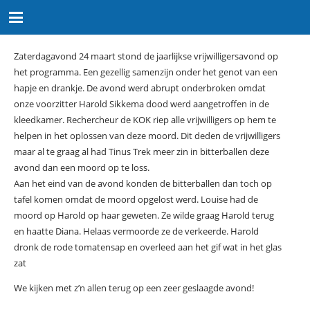
Zaterdagavond 24 maart stond de jaarlijkse vrijwilligersavond op
het programma. Een gezellig samenzijn onder het genot van een
hapje en drankje. De avond werd abrupt onderbroken omdat
onze voorzitter Harold Sikkema dood werd aangetroffen in de
kleedkamer. Rechercheur de KOK riep alle vrijwilligers op hem te
helpen in het oplossen van deze moord. Dit deden de vrijwilligers
maar al te graag al had Tinus Trek meer zin in bitterballen deze
avond dan een moord op te loss.
Aan het eind van de avond konden de bitterballen dan toch op
tafel komen omdat de moord opgelost werd. Louise had de
moord op Harold op haar geweten. Ze wilde graag Harold terug
en haatte Diana. Helaas vermoorde ze de verkeerde. Harold
dronk de rode tomatensap en overleed aan het gif wat in het glas
zat
We kijken met z’n allen terug op een zeer geslaagde avond!