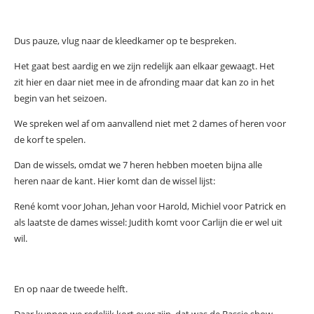
Dus pauze, vlug naar de kleedkamer op te bespreken.
Het gaat best aardig en we zijn redelijk aan elkaar gewaagt. Het
zit hier en daar niet mee in de afronding maar dat kan zo in het
begin van het seizoen.
We spreken wel af om aanvallend niet met 2 dames of heren voor
de korf te spelen.
Dan de wissels, omdat we 7 heren hebben moeten bijna alle
heren naar de kant. Hier komt dan de wissel lijst:
René komt voor Johan, Jehan voor Harold, Michiel voor Patrick en
als laatste de dames wissel: Judith komt voor Carlijn die er wel uit
wil.
En op naar de tweede helft.
Daar kunnen we redelijk kort over zijn, dat was de Bassie show.