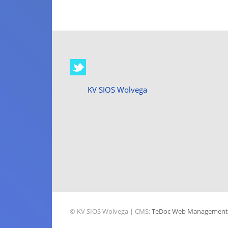
KV SIOS Wolvega
© KV SIOS Wolvega | CMS:
TeDoc Web Management v