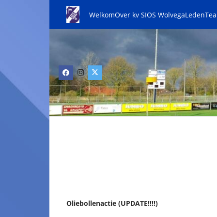
Welkom
Over kv SIOS Wolvega
Leden
Te
Oliebollenactie (UPDATE!!!!)