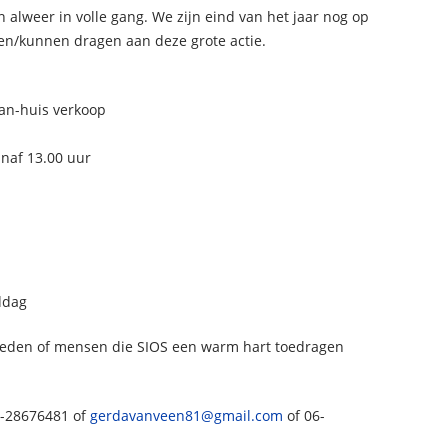
n alweer in volle gang. We zijn eind van het jaar nog op
illen/kunnen dragen aan deze grote actie.
aan-huis verkoop
anaf 13.00 uur
ddag
 leden of mensen die SIOS een warm hart toedragen
6-28676481 of
gerdavanveen81@gmail.com
of 06-