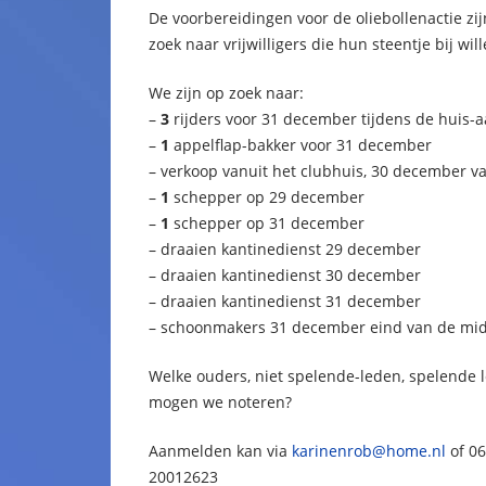
De voorbereidingen voor de oliebollenactie zij
zoek naar vrijwilligers die hun steentje bij w
We zijn op zoek naar:
–
3
rijders voor 31 december tijdens de huis-
–
1
appelflap-bakker voor 31 december
– verkoop vanuit het clubhuis, 30 december v
–
1
schepper op 29 december
–
1
schepper op 31 december
– draaien kantinedienst 29 december
– draaien kantinedienst 30 december
– draaien kantinedienst 31 december
– schoonmakers 31 december eind van de mi
Welke ouders, niet spelende-leden, spelende
mogen we noteren?
Aanmelden kan via
karinenrob@home.nl
of 0
20012623