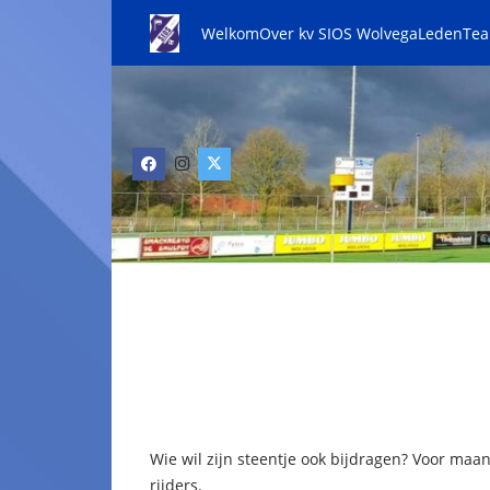
Welkom
Over kv SIOS Wolvega
Leden
Te
Wie wil zijn steentje ook bijdragen? Voor maa
rijders.