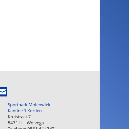
Sportpark Molenwiek
Kantine ’t Korfien
Kruistraat 7
8471 HH Wolvega
Telefoon: 0561-614747