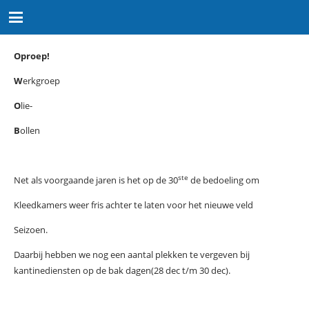
Oproep!
W
erkgroep
O
lie-
B
ollen
ste
Net als voorgaande jaren is het op de 30
de bedoeling om
Kleedkamers weer fris achter te laten voor het nieuwe veld
Seizoen.
Daarbij hebben we nog een aantal plekken te vergeven bij
kantinediensten op de bak dagen(28 dec t/m 30 dec).