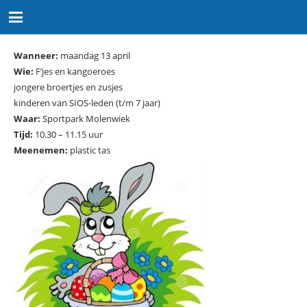
Wanneer:
maandag 13 april
Wie:
F’jes en kangoeroes
jongere broertjes en zusjes
kinderen van SIOS-leden (t/m 7 jaar)
Waar:
Sportpark Molenwiek
Tijd:
10.30 – 11.15 uur
Meenemen:
plastic tas