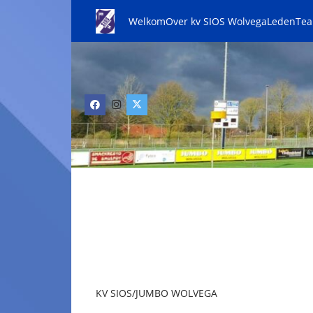
Welkom
Over kv SIOS Wolvega
Leden
Te
KV SIOS/JUMBO WOLVEGA