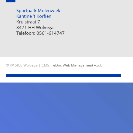
Sportpark Molenwiek
Kantine ’t Korfien
Kruistraat 7
8471 HH Wolvega
Telefoon: 0561-614747
© KV SIOS Wolvega | CMS:
TeDoc Web Management v.o.f.