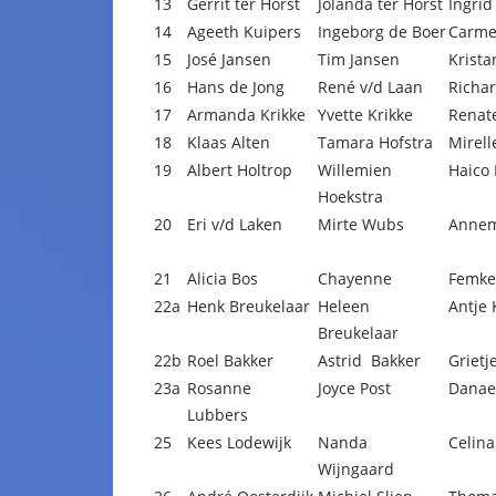
13
Gerrit ter Horst
Jolanda ter Horst
Ingrid
14
Ageeth Kuipers
Ingeborg de Boer
Carme
15
José Jansen
Tim Jansen
Krist
16
Hans de Jong
René v/d Laan
Richa
17
Armanda Krikke
Yvette Krikke
Renat
18
Klaas Alten
Tamara Hofstra
Mirell
19
Albert Holtrop
Willemien
Haico
Hoekstra
20
Eri v/d Laken
Mirte Wubs
Annem
21
Alicia Bos
Chayenne
Femke
22a
Henk Breukelaar
Heleen
Antje 
Breukelaar
22b
Roel Bakker
Astrid Bakker
Grietj
23a
Rosanne
Joyce Post
Danae
Lubbers
25
Kees Lodewijk
Nanda
Celina
Wijngaard