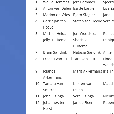
1
Wallie Hemmes
Jort Hemmes
Sjoer
2
Anton van Dalen
Isa de Lange
Liza Z
3
Marion de Vries
Bjorn Slagter
Janou 
4
Gerrit Jan ten
Stefan ten Hoeve
Vera 
Hoeve
5
Michiel Heida
Jort Woudstra
Romec
6
Jelly Huitema
Sharissa
Daniq
Huitema
7
Bram Sandink
Natasja Sandink
Angel
8
Fredau van ’t Hul
Tara van ’t Hul
Linda
Wouds
9
Jolanda
Marit Akkermans
Iris T
Akkermans
10
Tamara van
Kirsten van
Maud 
Smirren
Dalen
11
John Elzinga
Vera Elzinga
Nienk
12
Johannes ter
Jan de Boer
Ruben
Horst