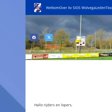
Welkom
Over kv SIOS Wolvega
Leden
Te
Hallo rijders en lopers,