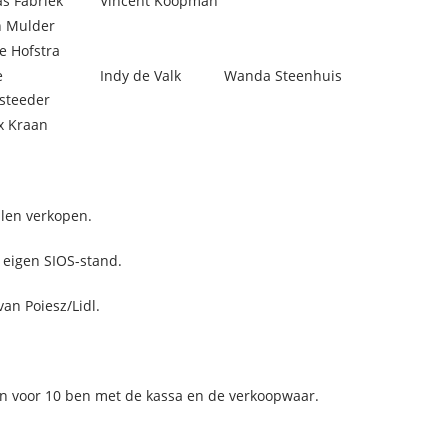
s Fabriek
Vincent Koopman
n Mulder
e Hofstra
e
Indy de Valk
Wanda Steenhuis
steeder
x Kraan
llen verkopen.
eigen SIOS-stand.
an Poiesz/Lidl.
ven voor 10 ben met de kassa en de verkoopwaar.