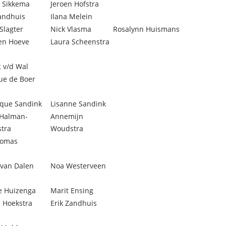
d Sikkema
Jeroen Hofstra
andhuis
Ilana Melein
Slagter
Nick Vlasma
Rosalynn Huismans
ten Hoeve
Laura Scheenstra
 v/d Wal
ue de Boer
ique Sandink
Lisanne Sandink
 Halman-
Annemijn
tra
Woudstra
homas
van Dalen
Noa Westerveen
e Huizenga
Marit Ensing
 Hoekstra
Erik Zandhuis