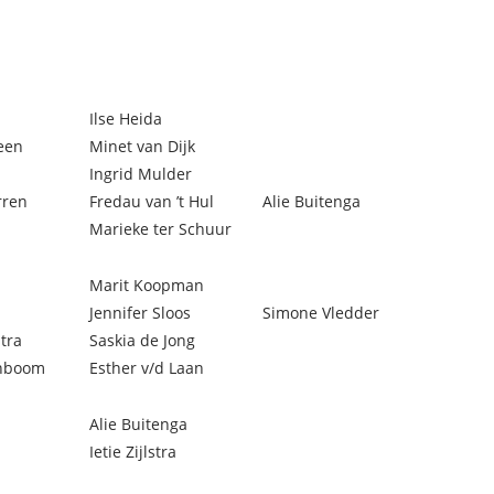
Ilse Heida
een
Minet van Dijk
Ingrid Mulder
rren
Fredau van ’t Hul
Alie Buitenga
Marieke ter Schuur
Marit Koopman
Jennifer Sloos
Simone Vledder
tra
Saskia de Jong
enboom
Esther v/d Laan
Alie Buitenga
Ietie Zijlstra