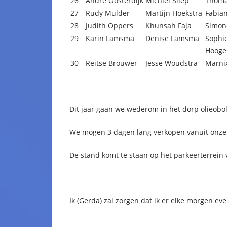
26
André Oosterdijk
Michiel Sliep
Thoma
27
Rudy Mulder
Martijn Hoekstra
Fabia
28
Judith Oppers
Khunsah Faja
Simon
29
Karin Lamsma
Denise Lamsma
Sophi
Hooge
30
Reitse Brouwer
Jesse Woudstra
Marni
Dit jaar gaan we wederom in het dorp olieobo
We mogen 3 dagen lang verkopen vanuit onze 
De stand komt te staan op het parkeerterrein v
Ik (Gerda) zal zorgen dat ik er elke morgen e