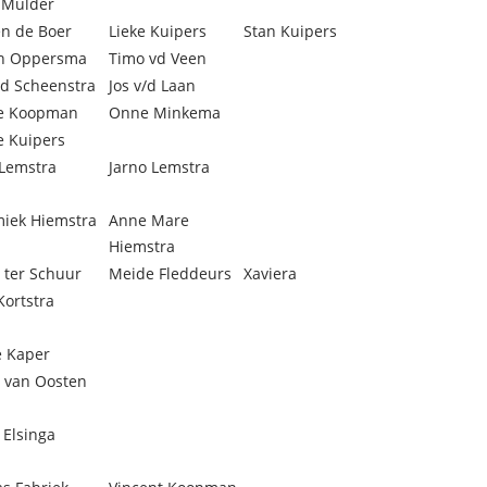
 Mulder
n de Boer
Lieke Kuipers
Stan Kuipers
an Oppersma
Timo vd Veen
rd Scheenstra
Jos v/d Laan
e Koopman
Onne Minkema
e Kuipers
 Lemstra
Jarno Lemstra
iek Hiemstra
Anne Mare
Hiemstra
 ter Schuur
Meide Fleddeurs
Xaviera
Kortstra
e Kaper
 van Oosten
 Elsinga