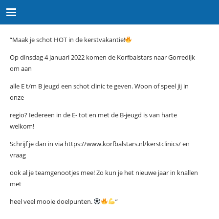
“Maak je schot HOT in de kerstvakantie!
Op dinsdag 4 januari 2022 komen de Korfbalstars naar Gorredijk
om aan
alle E t/m B jeugd een schot clinic te geven. Woon of speel jij in
onze
regio? Iedereen in de E- tot en met de B-jeugd is van harte
welkom!
Schrijf je dan in via https://www.korfbalstars.nl/kerstclinics/ en
vraag
ook al je teamgenootjes mee! Zo kun je het nieuwe jaar in knallen
met
heel veel mooie doelpunten.
”