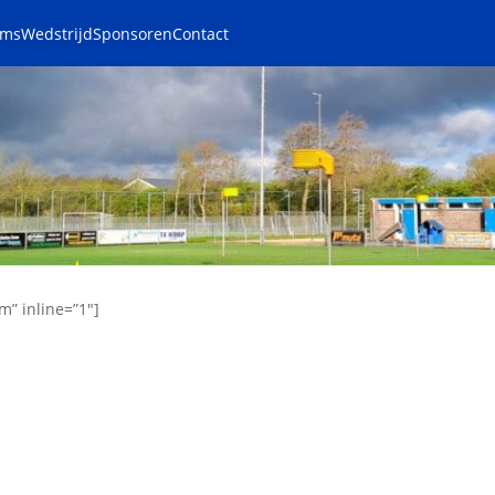
ams
Wedstrijd
Sponsoren
Contact
m” inline=”1″]