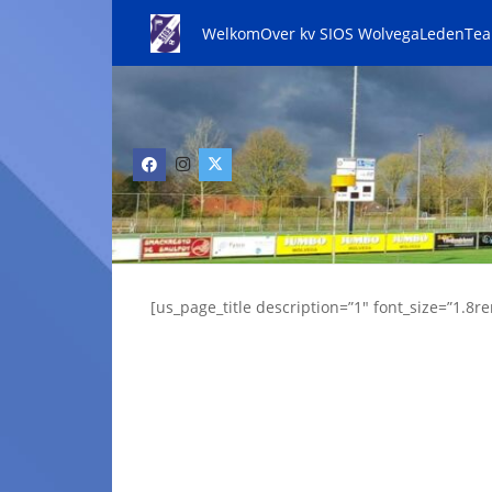
Welkom
Over kv SIOS Wolvega
Leden
Te
[us_page_title description=”1″ font_size=”1.8re