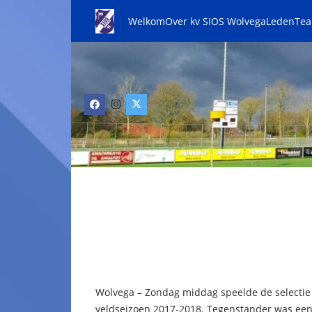
Welkom
Over kv SIOS Wolvega
Leden
Te
Wolvega – Zondag middag speelde de selectie 
veldseizoen 2017-2018. Tegenstander was een