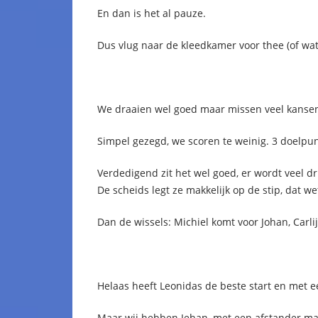
En dan is het al pauze.
Dus vlug naar de kleedkamer voor thee (of wa
We draaien wel goed maar missen veel kansen,
Simpel gezegd, we scoren te weinig. 3 doelpunt
Verdedigend zit het wel goed, er wordt veel 
De scheids legt ze makkelijk op de stip, dat
Dan de wissels: Michiel komt voor Johan, Carl
Helaas heeft Leonidas de beste start en met e
Maar wij hebben Jehan, met een afstander maa