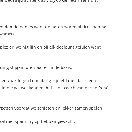
e wedstrijd achter dus vlug op de fiets naar huis.
en dan de dames want de heren waren al druk aan het
 kwamen.
plezier, weinig lijn en bij elk doelpunt gejuich want
ing stijgen, wie staat er in de basis.
 zo vaak tegen Leonidas gespeeld dus dat is een
er in die wij wel kennen, het is de coach van eerste René
zetten voordat we schieten en lekker samen spelen.
maal met spanning op hebben gewacht: