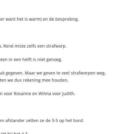
ter want het is warm) en de bespreking.
 René miste zelfs een strafworp.
en in een helft is niet genoeg.
druk gegeven. Maar we geven te veel strafworpen weg.
 weten we dus rekening mee houden.
ijn voor Rosanne en Wilma voor Judith.
en afstander zetten ze de 3-5 op het bord.
kt hij het 4-5.